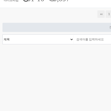
나디브타임
맨끝
1