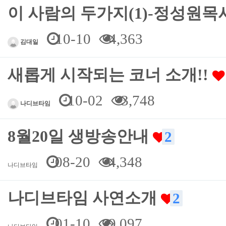
이 사람의 두가지(1)-정성원목
10-10
4,363
김대일
새롭게 시작되는 코너 소개!!
10-02
3,748
나디브타임
8월20일 생방송안내
2
08-20
4,348
나디브타임
나디브타임 사연소개
2
01-10
9,097