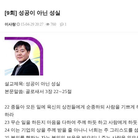
[9회] 성공이 아닌 성실
이사랑
15-04-29 20:27
760
1
본문
설교제목: 성공이 아닌 성실
본문말씀: 골로새서 3장 22∼25절
22 종들아 모든 일에 육신의 상전들에게 순종하되 사람을 기쁘게
하라
23 무슨 일을 하든지 마음을 다하여 주께 하듯 하고 사람에게 하둣
24 이는 기업의 상을 주께 받을 줄 아나니 너희는 주 그리스도를
25 불의를 행하는 자는 불의의 보응을 받으리니 주는 사람을 외