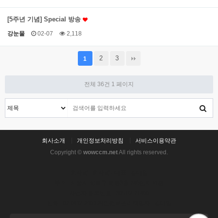
[5주년 기념] Special 방송
강눈물
02-07
2,118
2
3
1
전체 36건
1 페이지
회사소개
개인정보처리방침
서비스이용약관
Copyright ©
wowccm.net
All rights reserved.
회사명 : 회사명 / 대표 : 김대일
주소 : 서울시 성북구 정릉3동 746번지 M층
사업자 등록번호 : 305-82-71466
전화 : 02-6497-2969 개인정보관리책임자 : 김대일