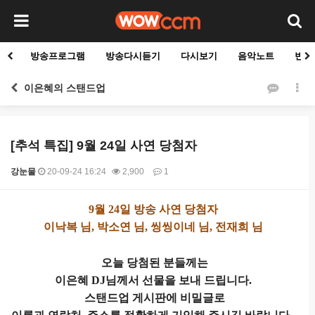
방송프로그램
방송다시듣기
다시보기
음악노트
빈군
이은혜의 스탠드업
[추석 특집] 9월 24일 사연 당첨자
강눈물
20-09-24 16:24
2,900
1
본문
9월 24일 방송 사연 당첨자
이낙복 님, 박소연 님, 씽씽이네 님, 전재희 님
오늘 당첨된 분들께는
이은혜 DJ님께서 선물을 보내 드립니다.
스탠드업 게시판에 비밀글로