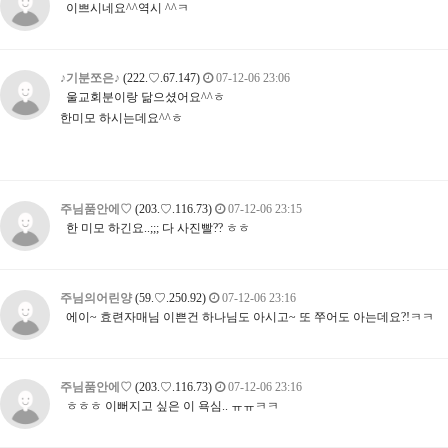
이쁘시네요^^역시 ^^ㅋ
♪기분쪼은♪
(222.♡.67.147)
07-12-06 23:06
울교회분이랑 닮으셨어요^^ㅎ
한미모 하시는데요^^ㅎ
주님품안에♡
(203.♡.116.73)
07-12-06 23:15
한 미모 하긴요..;;; 다 사진빨?? ㅎㅎ
주님의어린양
(59.♡.250.92)
07-12-06 23:16
에이~ 효련자매님 이쁜건 하나님도 아시고~ 또 쭈어도 아는데요?!ㅋㅋ
주님품안에♡
(203.♡.116.73)
07-12-06 23:16
ㅎㅎㅎ 이뻐지고 싶은 이 욕심.. ㅠㅠㅋㅋ