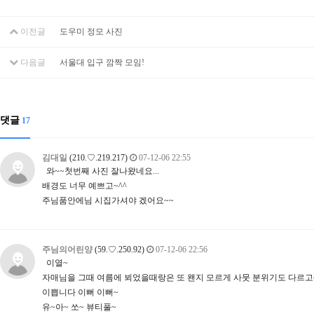
이전글
도우미 정모 사진
다음글
서울대 입구 깜짝 모임!
댓글
17
김대일
(210.♡.219.217)
07-12-06 22:55
와~~첫번째 사진 잘나왔네요...
배경도 너무 예쁘고~^^
주님품안에님 시집가셔야 겠어요~~
주님의어린양
(59.♡.250.92)
07-12-06 22:56
이열~
자매님을 그때 여름에 뵈었을때랑은 또 왠지 모르게 사뭇 분위기도 다르고
이쁩니다 이뻐 이뻐~
유~아~ 쏘~ 뷰티풀~