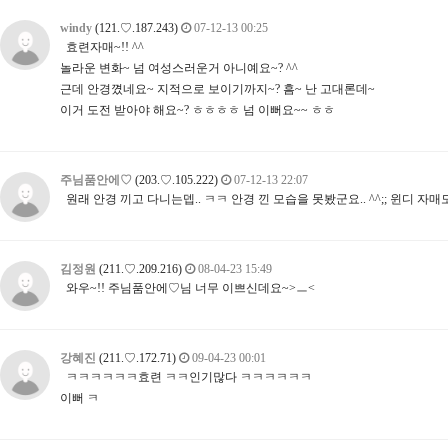
windy
(121.♡.187.243)
07-12-13 00:25
효련자매~!! ^^
놀라운 변화~ 넘 여성스러운거 아니예요~? ^^
근데 안경꼈네요~ 지적으로 보이기까지~? 흠~ 난 고대론데~
이거 도전 받아야 해요~? ㅎㅎㅎㅎ 넘 이뻐요~~ ㅎㅎ
주님품안에♡
(203.♡.105.222)
07-12-13 22:07
원래 안경 끼고 다니는뎁.. ㅋㅋ 안경 낀 모습을 못봤군요.. ^^;; 윈디 자
김정원
(211.♡.209.216)
08-04-23 15:49
와우~!! 주님품안에♡님 너무 이쁘신데요~>ㅡ<
강혜진
(211.♡.172.71)
09-04-23 00:01
ㅋㅋㅋㅋㅋㅋ효련 ㅋㅋ인기많다 ㅋㅋㅋㅋㅋㅋ
이뻐 ㅋ