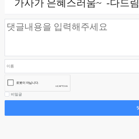
가사가 은혜스러움~ -다드림
비밀글