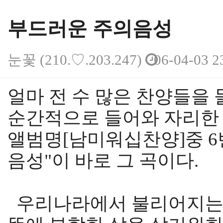
부드러운 주의음성
눈꽃
(210.♡.203.247)
06-04-03 2
본문
얼마 전 수 많은 찬양들을
순간적으로 들어와 자리한 
앨범명[남미워십찬양]중 6
음성"이 바로 그 곡이다.
우리나라에서 불리어지는