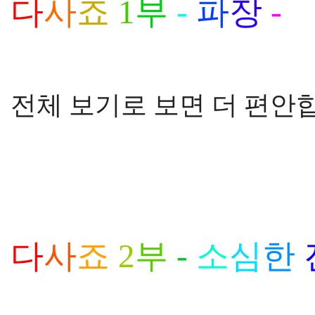
다
사
죠
1
부
-
파
장
-
전체 보기로 보면 더 편안합
다
사
죠
2
부
-
소
심
한