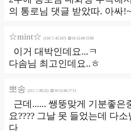
의 통로님 댓글 받았따. 아싸!~
☆mint☆
(118.♡.42.247)
10-12-06 15:00
이거 대박인데요...ㅋ
다솜님 최고인데요..ㅎ
뽀송
(211.♡.80.22)
10-12-06 17:13
근데...... 쌩뚱맞게 기분
요???? 그날 못 들었는데 다
다