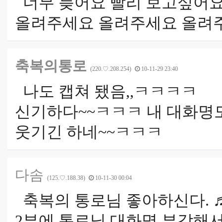
너무 늦어요 빨리 보고싶어
올려주세요 올려주세요 올려
축복의통로
(220.♡.208.254)
10-11-29 23:40
나도 캡쳐 됐음,,ㅋㅋㅋㅋ
신기하다~~ㅋㅋㅋ 내 대화명
웃기긴 하네~~ㅋㅋㅋ
다솜
(125.♡.188.38)
10-11-30 00:04
축복의 통로님 좋아하신다. ♬(^
2부에 통로님 대화명 부각해서 