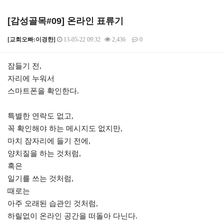
[감성골목#09] 온라인 표류기
[교회오빠:이경한]
13-05-22 09:32
2,436
0
본문
잠들기 전,
자리에 누워서
스마트폰을 확인한다.
특별한 연락도 없고,
꼭 확인해야 하는 메시지도 없지만,
마치 잠자리에 들기 전에,
양치질을 하는 것처럼,
혹은
일기를 쓰는 것처럼,
때로는
아주 오래된 습관인 것처럼,
하릴없이 온라인 공간을 떠돌아 다닌다.