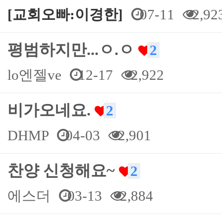
[교회오빠:이경한]
07-11
2,92
평범하지만...ㅇ.ㅇ
2
lo엔젤ve
12-17
2,922
비가오네요.
2
DHMP
04-03
2,901
찬양 신청해요~
2
에스더
03-13
2,884