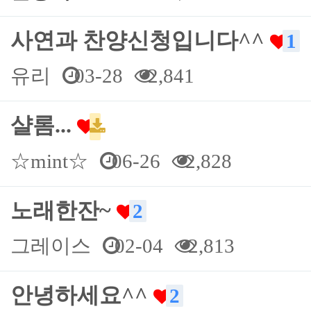
사연과 찬양신청입니다^^
1
유리
03-28
2,841
샬롬...
☆mint☆
06-26
2,828
노래한잔~
2
그레이스
02-04
2,813
안녕하세요^^
2