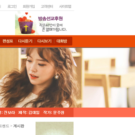
프렌드 >
게시판