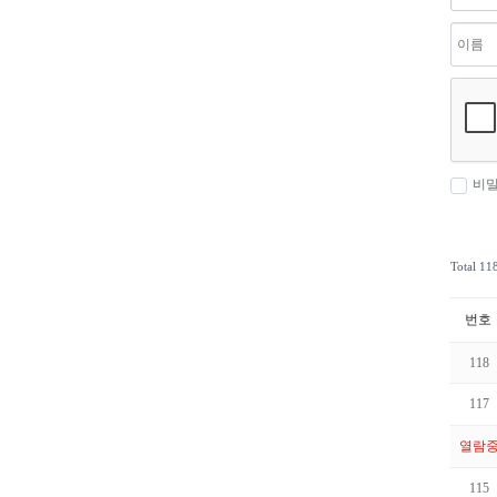
비
Total 1
번호
118
117
열람
115