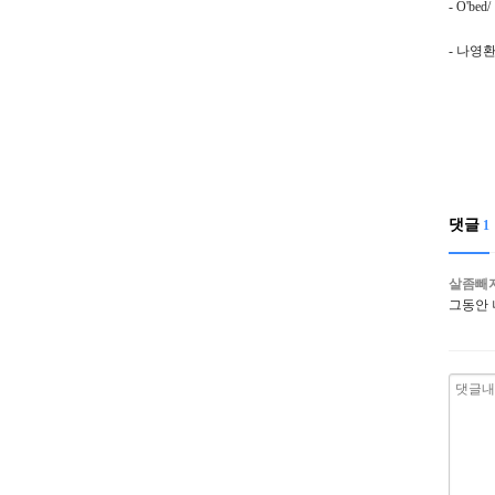
- O'be
- 나영
댓글
1
살좀빼
그동안 