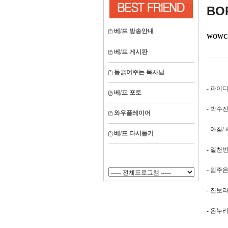
BO
베/프 방송안내
WOWC
베/프 게시판
등긁어주는 목사님
- 파이
베/프 포토
- 박수진/ 
와우플레이어
- 아침/
베/프 다시듣기
- 일천
- 임주은
- 진보라/ 
- 온누