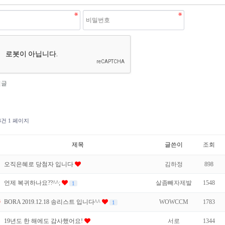
밀글
18건
1 페이지
제목
글쓴이
조회
오직은혜로 당첨자 입니다
김하정
898
언제 복귀하나요??^^;
살좀빼자제발
1548
1
중
BORA 2019.12.18 송리스트 입니다^^
WOWCCM
1783
1
19년도 한 해에도 감사했어요!
서로
1344