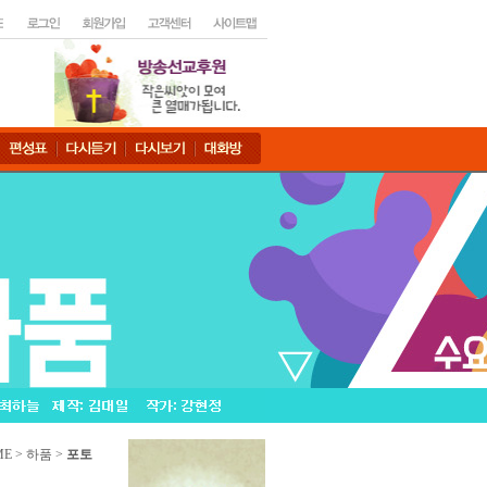
E > 하품 >
포토