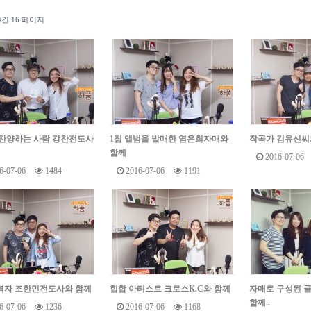
54건
16 페이지
찬양하는 사람 강찬전도사
1집 앨범을 발매한 염은희자매와
작곡가 김유신씨
함께
2016-07-06
6-07-06
1484
2016-07-06
1191
역자 조한민전도사와 함께
힙합 아티스트 크로스K.C와 함께
자매로 구성된 클
함께..
6-07-06
1236
2016-07-06
1168