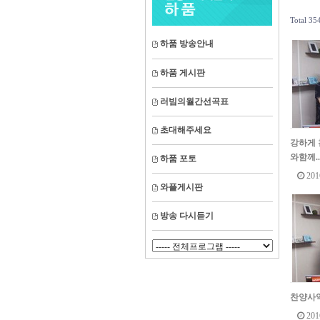
Total 3
하품 방송안내
하품 게시판
러빔의월간선곡표
초대해주세요
강하게 
와함께..
하품 포토
201
와플게시판
방송 다시듣기
찬양사
201