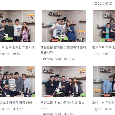
2016-05-25
브 팀과 함께한 하품카페
새음반을 발매한 고효경씨와 함께
밴드 'ZION'과
했습니다.
6-05-18
1591
2016-05-18
2016-05-18
1534
rship과 함께한 하품 카페
혼성그룹 '히스가든'과 함께 했습
초대손님 한사랑
니다.
6-05-18
1247
2016-04-07
2016-05-18
1435