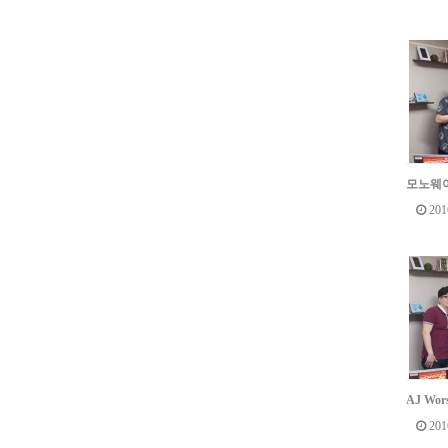
모노웨이
201
AJ Wo
201