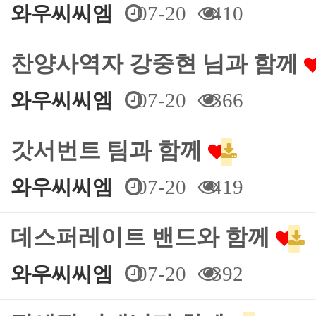
와우씨씨엠
07-20
410
찬양사역자 강중현 님과 함께
와우씨씨엠
07-20
366
갓서번트 팀과 함께
와우씨씨엠
07-20
419
데스퍼레이트 밴드와 함께
와우씨씨엠
07-20
392