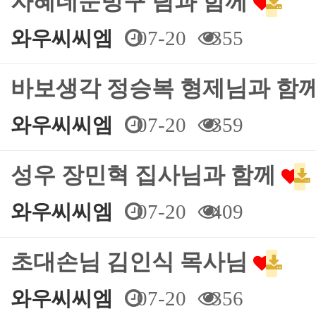
자혜네문방구 팀과 함께
와우씨씨엠
07-20
355
바보생각 정승복 형제님과 함
와우씨씨엠
07-20
359
성우 장민혁 집사님과 함께
와우씨씨엠
07-20
409
초대손님 김인식 목사님
와우씨씨엠
07-20
356