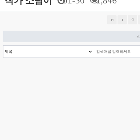
작가 소담이
01-30
1,846
다음
맨끝
6
전