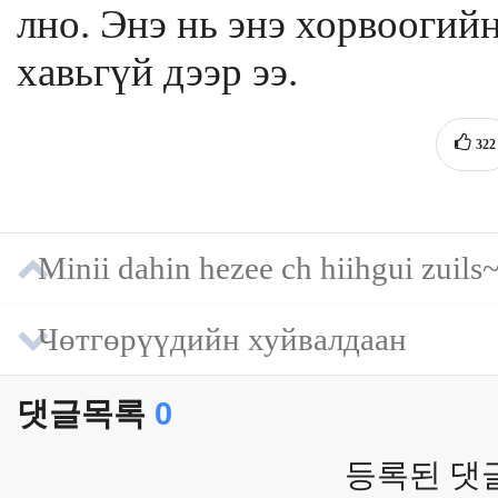
лно. Энэ нь энэ хорвоогий
хавьгүй дээр ээ.
322
Minii dahin hezee ch hiihgui zuils
Чөтгөрүүдийн хуйвалдаан
댓글목록
0
등록된 댓