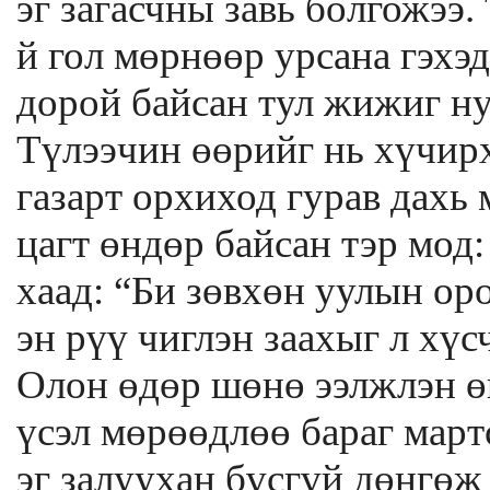
эг загасчны завь болгожээ.
й гол мөрнөөр урсана гэхэд
дорой байсан тул жижиг ну
Түлээчин өөрийг нь хүчирх
газарт орхиход гурав дахь 
цагт өндөр байсан тэр мод:
хаад: “Би зөвхөн уулын ор
эн рүү чиглэн заахыг л хүс
Олон өдөр шөнө ээлжлэн ө
үсэл мөрөөдлөө бараг март
эг залуухан бүсгүй дөнгөж