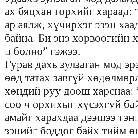
ах бяцхан горхийг хараад: 
ар аялж, хүчирхэг эзэн хаа
байна. Би энэ хорвоогийн 
ц болно” гэжээ.
Гурав дахь зулзаган мод эр
өөд татах завгүй хөдөлмөр
хөндий руу доош харснаа: 
сөө ч орхихыг хүсэхгүй ба
амайг харахдаа дээшээ тэ
зэнийг боддог байх тийм ө