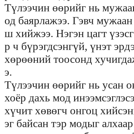
Түлээчин өөрийг нь мужаа
од баярлажээ. Гэвч мужаан
ш хийжээ. Нэгэн цагт үзэсг
р ч бүрэгдсэнгүй, үнэт эрд
хөрөөний тоосонд хучигда
э.
Түлээчин өөрийг нь усан о
хоёр дахь мод инээмсэглэсэ
хүчит хөвөгч онгоц хийсэн
эг байсан тэр модыг алхаа