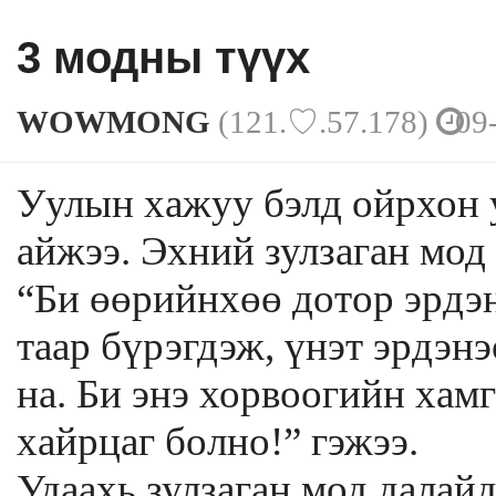
3 модны түүх
WOWMONG
(121.♡.57.178)
09-
본문
Уулын хажуу бэлд ойрхон у
айжээ. Эхний зулзаган мод
“Би өөрийнхөө дотор эрдэн
таар бүрэгдэж, үнэт эрдэн
на. Би энэ хорвоогийн хам
хайрцаг болно!” гэжээ.
Удаахь зулзаган мод далай