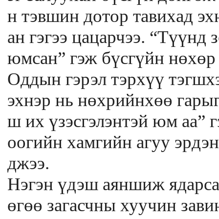
н тэвшин дотор тавихад эх
ан гэгээ цацарчээ. “Түүнд
юмсан” гэж бүсгүйн нөхөр
Оддын гэрэл тэрхүү тэгшхэ
эхнэр нь нөхрийнхөө гарыг 
ш их үзэсгэлэнтэй юм аа” г
оогийн хамгийн агуу эрдэн
джээ.
Нэгэн үдэш аяншиж ядарса
өгөө загасчны хуучин зави