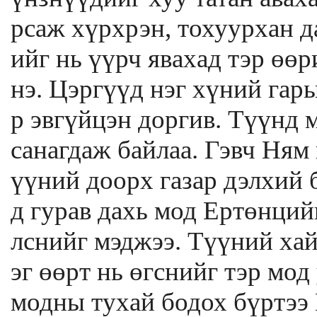
рсаж хүрхрэн, тохуурхан д
ийг нь үүрч явахад тэр өөр
нэ. Цэргүүд нэг хүний гар
р эвгүйцэн доргив. Түүнд 
санагдаж байлаа. Гэвч Ням
үүний доорх газар дэлхий 
д гурав дахь мод Ертөнци
лснийг мэджээ. Түүний хай
эг өөрт нь өгснийг тэр мод
модны тухай бодох бүртээ