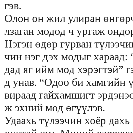
гэв.
Олон он жил улиран өнгөрч
лзаган модод ч ургаж өндө
Нэгэн өдөр гурван түлээчи
чин нэг дэх модыг хараад: 
дад яг ийм мод хэрэгтэй” 
д унав. “Одоо би хамгийн 
вираад гайхамшигт эрдэнэс
ж эхний мод өгүүлэв.
Удаахь түлээчин хоёр дахь