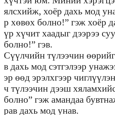
хүчтэй юм. Миний хэрэгцээ
ялсхийж, хоёр дахь мод уна
р хөвөх болно!” гэж хоёр д
үр хүчит хаадыг дээрээ су
болно!” гэв.
Сүүлчийн түлээчин өөрийг
в дахь мод сэтгэлээр унажэ
эр өөд эрэлхгээр чиглүүлэ
ч түлээчин дээш хяламхийс
болно” гэж амандаа бувтна
рав дахь мод унав.