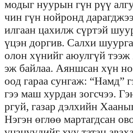
модыг нуурын гүн рүү алгу
чин гүн нойронд дарагджээ
илгаан цахилж сүртэй шуур
үцэн доргив. Салхи шуурга
олон хүнийг аюулгүй тээж я
эж байлаа. Аяншсан хүн но
оод гараа сунгаж: “Намд” 
гээ маш хурдан зогсчээ. Гэ
ргуй, газар дэлхийн Хааныг
Нэгэн өглөө мартагдсан ов
үнзнүүдийг хуу татан авах