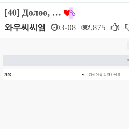
[40] Дөлөө, …
와우씨씨엠
03-08
2,875
0
전