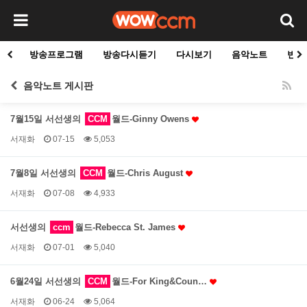
방송프로그램
방송다시듣기
다시보기
음악노트
빈군
음악노트 게시판
7월15일 서선생의
CCM
월드-Ginny Owens
서재화
07-15
5,053
7월8일 서선생의
CCM
월드-Chris August
서재화
07-08
4,933
서선생의
ccm
월드-Rebecca St. James
서재화
07-01
5,040
6월24일 서선생의
CCM
월드-For King&Coun…
서재화
06-24
5,064