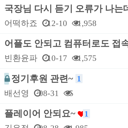
국장님 다시 듣기 오류가 나
어떡하죠
12-10
1,958
어플도 안되고 컴퓨터로도 접
빈환윤파
10-17
1,575
정기후원 관련~
1
배선영
08-31
5
플레이어 안되요~
1