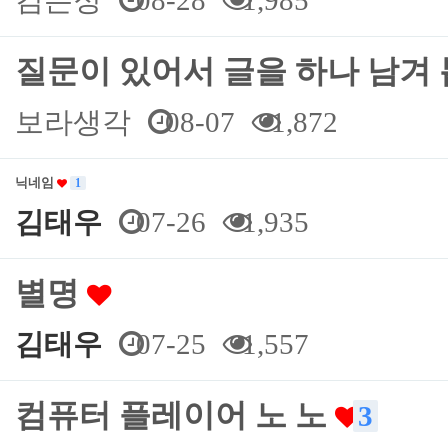
김은정
08-28
1,985
질문이 있어서 글을 하나 남겨
보라생각
08-07
1,872
닉네임
1
김태우
07-26
1,935
별명
김태우
07-25
1,557
컴퓨터 플레이어 노 노
3