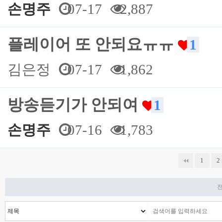
손명주
07-17
2,887
플레이어 또 안되요ㅠㅠ
1
김은정
07-17
1,862
방송듣기가 안되여
1
손명주
07-16
1,783
다음
맨끝
1
2
전