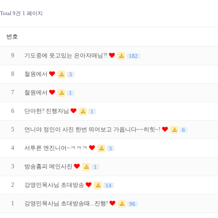
Total 9건
1 페이지
번호
9
기도중에 웃고있는 은아자매님?!
182
8
철원에서
3
7
철원에서
1
6
단아한? 진행자님
1
5
언니야 정인이 사진 한번 띄어보고 가옵니다~~히힛~!
6
4
서투른 엔진니어~ㅋㅋㅋ
3
3
방송홈피 메인사진
1
2
강영민목사님 초대방송
14
1
강영민목사님 초대방송때...진행!
96