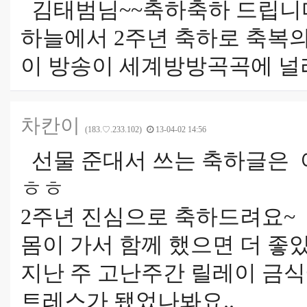
김태범님~~축하축하 드립니
하늘에서 2주년 축하로 축복의
이 방송이 세계방방곡곡에 널
차칸이
(183.♡.233.102)
13-04-02 14:56
선물 준대서 쓰는 축하글은 아
ㅎㅎ
2주년 진심으로 축하드려요~
몸이 가서 함께 했으면 더 좋았
지난 주 고난주간 릴레이 금
트레스가 됐었나봐요..