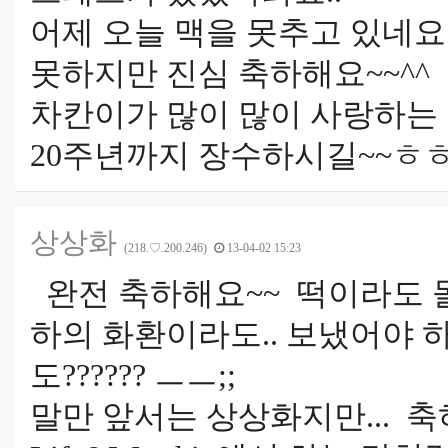
어제 오늘 맥을 못추고 있네요
못하지만 진심 축하해요~~^^
차칸이가 많이 많이 사랑하는 거
20주년까지 장수하시길~~
상상화
(218.♡.200.246)
13-04-02 15:23
완전 축하해요~~ 떡이라도 돌려
하의 화환이라도.. 보냈어야 하
도?????? ㅡㅡ;;
말만 앞서는 상상화지만... 축