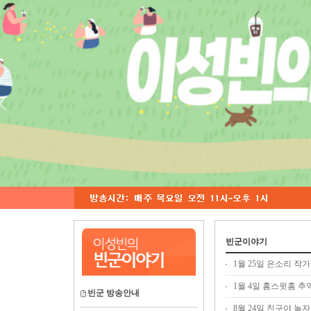
빈군이야기
1월 25일 은소리 작
1월 4일 홈스윗홈 추
빈군 방송안내
8월 24일 친구야 놀