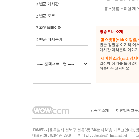
빈군 게시판
홈스윗홈 스페셜 게스
빈군 포토
와우플레이어
방송코너 소개
빈군 다시듣기
-홈스윗홈(with 이강일,
빈군 강일동 이기리’에
매시간 여러분의 이야기
-세미한 소리(with 정세
일상에 생기를 불어넣어
아름다워질거에요.
방송국소개
제휴및광고문
136-853 서울특별시 성북구 정릉3동 746번지 M층 기독교인
대표전화 : 02)6497-2969
이메일 :
cyberdaeil@hanmail.net
Cop