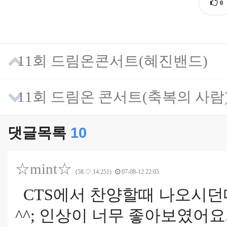
0
11회 드림온콘서트(혜진밴드)
11회 드림온 콘서트(축복의 사람
댓글목록
10
☆mint☆
(58.♡.14.251)
07-08-12 22:05
CTS에서 찬양할때 나오시던데.
^^; 인상이 너무 좋아보였어요..