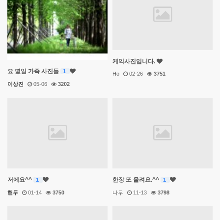
케익사진입니다.
요 몇일 가족 사진들
1
Ho
02-26
3751
이상진
05-06
3202
저에요^^
한장 또 올려요.^^
1
1
핸두
01-14
3750
나무
11-13
3798