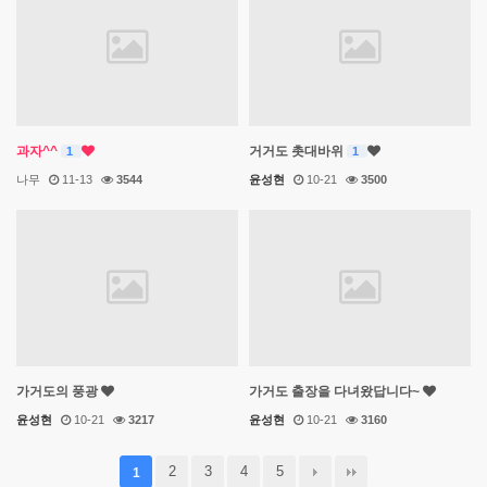
과자^^
거거도 촛대바위
1
1
나무
11-13
3544
윤성현
10-21
3500
가거도의 풍광
가거도 출장을 다녀왔답니다~
윤성현
10-21
3217
윤성현
10-21
3160
2
3
4
5
1