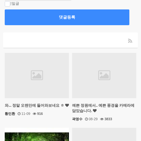
비밀글
댓글등록
와... 정말 오랜만에 들어와보네요 ㅎ
예쁜 정원에서.. 예쁜 풍경을 카메라에
담았습니다.
황민환
11-09
916
곽명수
08-29
3833