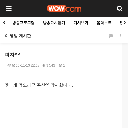
방송프로그램
방송다시듣기
다시보기
음악노트
빈군
앨범 게시판
과자^^
나무
13-11-13 22:17
3,543
1
본문
맛나게 먹으라구 주신^^ 감사합니다.