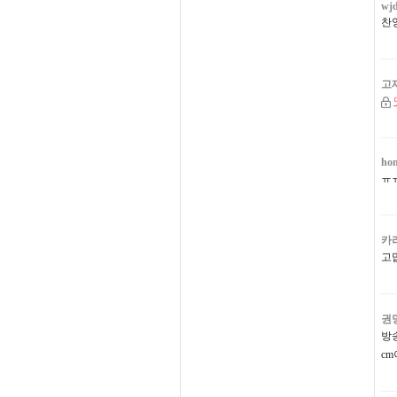
wjd
찬
고
hon
ㅠ
카
고
권
방
c