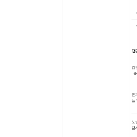
댓
김
좋
윤
늘
노
감사