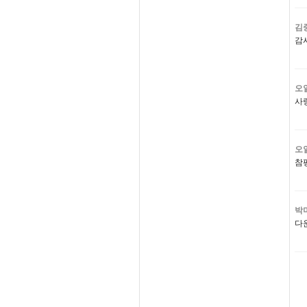
김
감
오
사
오
참
박
다