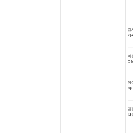
김
맥
이
G
아
아
김
처