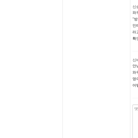
신
와
"
인
라
확
신
안
와
영어
어