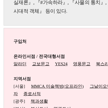
실재론
』
,
『
#가속하라
』
,
『
사물의 통치
』
,
시대적 객체
』
등이 있다.
구입처
온라인서점 / 전국대형서점
알라딘
교보문고
YES24
영풍문고
북스
지역서점
[서울]
MMCA 미술책방(오프라인)
그날이오
자
종로서적
[광주]
책과생활