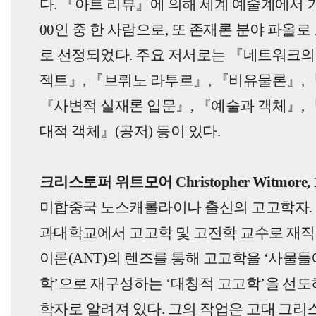
다.
『
아트 리뷰
』
에 의해 세계 예술계에서 
00인 중 한 사람으로, 또 존재론 분야 파올로 
로 선정되었다. 주요 저서로는
『
네트워크의
젝트
』
,
『
브뤼노 라투르
』
,
『
비유물론
』
,
『
사변적 실재론 입문
』
,
『
예술과 객체
』
,
대적 객체
』
(공저) 등이 있다.
크리스토퍼 위트모어 Christopher Witmore, 
미합중국 노스캐롤라이나 출신의 고고학자. 
과대학교에서 고고학 및 고전학 교수로 재직
이론(ANT)의 렌즈를 통해 고고학을 ‘사물
학’으로 재구성하는 ‘대칭적 고고학’을 선도
학자로 알려져 있다. 그의 작업은 고대 그리스