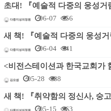
초대! 『예술적 다중의 웅성거
06-07
56
다중지성의정원
새 책! 『예술적 다중의 웅성거림
06-04
41
다중지성의정원
<비전스테이션과 한국교회가 함
05-28
88
김요셉
새 책! 『취약함의 정신사, 숭
05-15
63
다중지성의정원