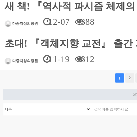
새 책! 『역사적 파시즘 체제의
12-07
388
다중지성의정원
초대! 『객체지향 교전』 출간
11-19
812
다중지성의정원
다음
맨끝
2
1
전체