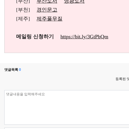
[부산]
부산도서
영광도서
[부천]
경인문고
[제주]
제주풀무질
메일링 신청하기
https://bit.ly/3GtPbQm
댓글목록
0
등록된 