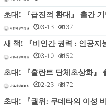
초대! 『급진적 환대』 출간 기
03-13
137
다중지성의정원
새 책! 『비인간 권력 : 인공
03-10
152
다중지성의정원
초대! 『홀란트 단체초상화』 
02-23
172
다중지성의정원
초대! 『궐위: 쿠데타의 이성