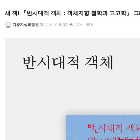
새 책! 『반시대적 객체 : 객체지향 철학과 고고학』 
다중지성의정원
25-04-05 16:53
1,393
0
본문