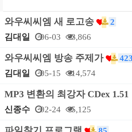
와우씨씨엠 새 로고송
2
김대일
06-03
3,866
와우씨씨엠 방송 주제가
42
김대일
05-15
14,574
MP3 변환의 최강자 CDex 1.5
신종수
02-24
5,125
파일찾기 프로그램
85